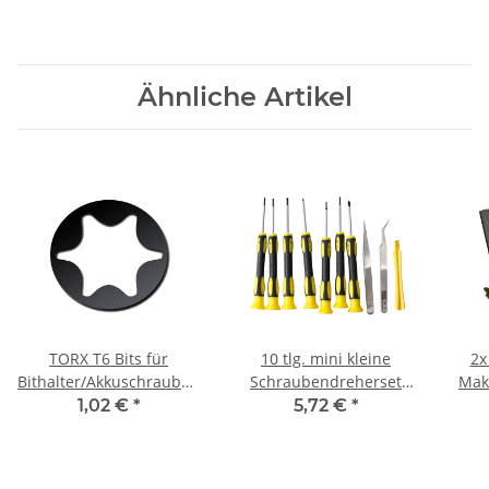
Ähnliche Artikel
TORX T6 Bits für
10 tlg. mini kleine
2x
Bithalter/Akkuschrauber/Schlagschrauber
Schraubendreherset
Mak
Material 25 mm
Schraubenzieherset für
8
1,02 €
*
5,72 €
*
Handy usw.