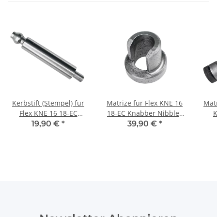
Kerbstift (Stempel) für
Matrize für Flex KNE 16
Matr
Flex KNE 16 18-EC
18-EC Knabber Nibbler
K
Knabber Nibbler
(532.161)
19,90 €
*
39,90 €
*
(532.159)