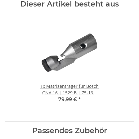
Dieser Artikel besteht aus
1x
Matrizenträger für Bosch
GNA 16 | 1529 B | 75-16 |
18V-16 E (3606455044 +
79,99 €
*
3603301020)
Passendes Zubehör