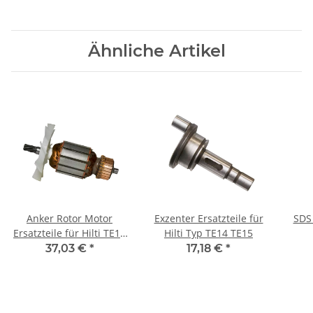
Ähnliche Artikel
Anker Rotor Motor
Exzenter Ersatzteile für
SDS 
Ersatzteile für Hilti TE14
Hilti Typ TE14 TE15
TE15 TE18-M
TE1,
37,03 €
*
17,18 €
*