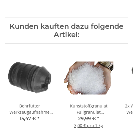
Kunden kauften dazu folgende
Artikel:
Bohrfutter
Kunststoffgranulat
2x 
Werkzeugaufnahme
Füllgranulat
We
Ersatzteile für Hilti Typ
Plastikgranulat 10kg
B
15,47 €
*
29,99 €
*
TE16 TE35 TE40
10000g zum füllen
3,00 € pro 1 kg
Füllung basteln