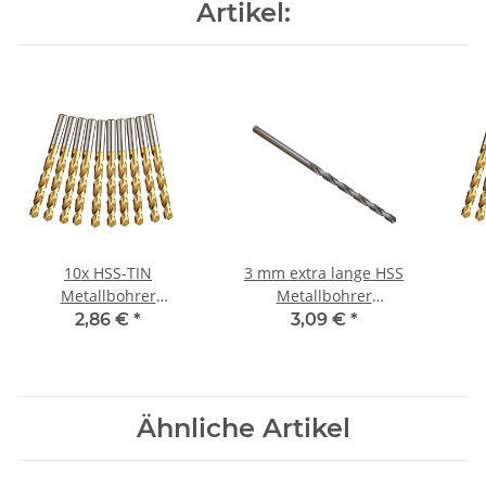
Artikel:
10x HSS-TIN
3 mm extra lange HSS
Metallbohrer
Metallbohrer
Spiralbohrer für
Spiralbohrer
2,86 €
*
3,09 €
*
Akkuschrauber/Bohrmaschine
Tieflochbohrer 3x100
Akku
Ø 3,1 mm
mm
Ähnliche Artikel