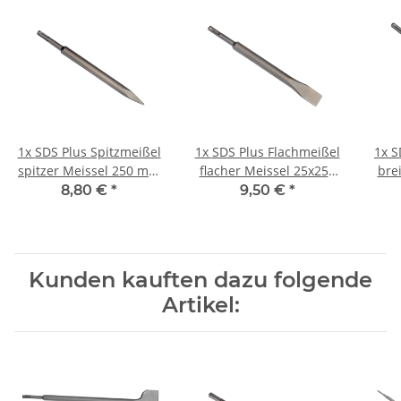
1x
SDS Plus Spitzmeißel
1x
SDS Plus Flachmeißel
1x
S
spitzer Meissel 250 mm
flacher Meissel 25x250
bre
für
mm für
8,80 €
*
9,50 €
*
Hikoki
Bosch/Makita/Hilti/Hitachi/Hikoki/Dewalt
Bosch/Makita/Hilti/Hitachi/Hikoki
Bosch
Kunden kauften dazu folgende
Artikel: