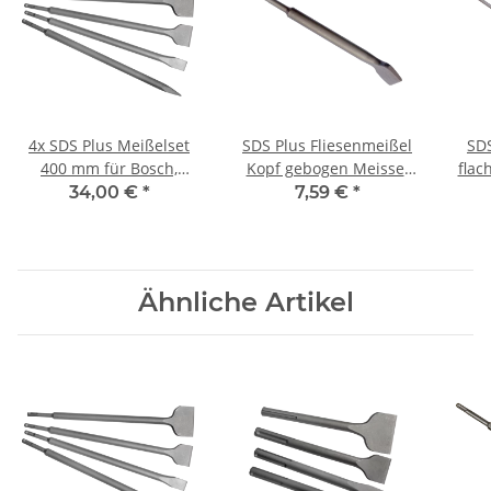
4x SDS Plus Meißelset
SDS Plus Fliesenmeißel
SDS
400 mm für Bosch,
Kopf gebogen Meissel
flac
Makita, Dewalt,
40x250 mm für
34,00 €
*
7,59 €
*
Hikoki/Dewalt
Milwaukee, AEG, Hilti
Bosch/Makita/Hilti
Bosch
Ähnliche Artikel