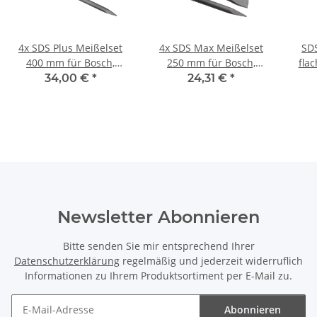
4x SDS Plus Meißelset
4x SDS Max Meißelset
SDS
400 mm für Bosch,
250 mm für Bosch,
fla
Makita, Dewalt,
Makita, Dewalt,
mm -
34,00 €
*
24,31 €
*
Milwaukee, AEG, Hilti
Milwaukee, AEG, Hilti
Newsletter Abonnieren
Bitte senden Sie mir entsprechend Ihrer
Datenschutzerklärung
regelmäßig und jederzeit widerruflich
Informationen zu Ihrem Produktsortiment per E-Mail zu.
Abonnieren